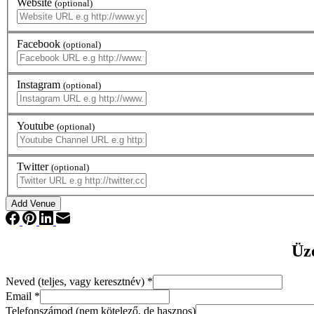
Website
(optional)
Facebook
(optional)
Instagram
(optional)
Youtube
(optional)
Twitter
(optional)
Üze
Neved (teljes, vagy keresztnév)
*
Email
*
Telefonszámod (nem kötelező, de hasznos)